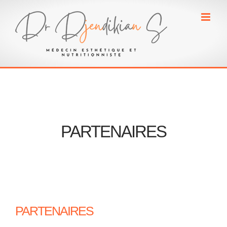
Passer
au
contenu
PARTENAIRES
PARTENAIRES