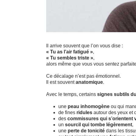
Il arrive souvent que l’on vous dise :
« Tu as l’air fatigué »
,
« Tu sembles triste »
,
alors même que vous vous sentez parfait
Ce décalage n’est pas émotionnel.
Il est souvent
anatomique
.
Avec le temps, certains
signes subtils d
une
peau inhomogène
ou qui manq
de fines
ridules
autour des yeux et 
des
commissures qui s’orientent v
un
sourcil qui tombe légèrement
,
une
perte de tonicité
dans les tissu