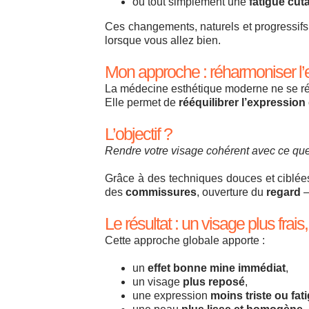
ou tout simplement une
fatigue cut
Ces changements, naturels et progressif
lorsque vous allez bien.
Mon approche : réharmoniser l’e
La médecine esthétique moderne ne se rés
Elle permet de
rééquilibrer l’expression
L’objectif ?
Rendre votre visage cohérent avec ce que
Grâce à des techniques douces et ciblée
des
commissures
, ouverture du
regard
—
Le résultat : un visage plus frai
Cette approche globale apporte :
un
effet bonne mine immédiat
,
un visage
plus reposé
,
une expression
moins triste ou fat