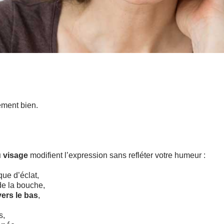
ement bien.
u visage
modifient l’expression sans refléter votre humeur :
ue d’éclat,
de la bouche,
ers le bas
,
s,